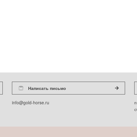
Написать письмо
info@gold-horse.ru
п
с