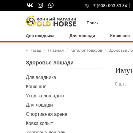
+7 (908) 903 33 34
Для всадника
Для лошади
Конюшня
« Назад
Главная
Каталог товаров
Здоровье л
Здоровье лошади
Имун
Для всадника
0
шт.
Конюшня
Уход за лошадью
Для лошади
Спортивная арена
Ковка копыт
Здоровье лошади