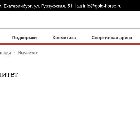
г. Екатеринбург, ул. Гурзуфская, 51
info@gold-horse.ru
Подкормки
Косметика
Спортивная арена
ошади
Имунитет
итет