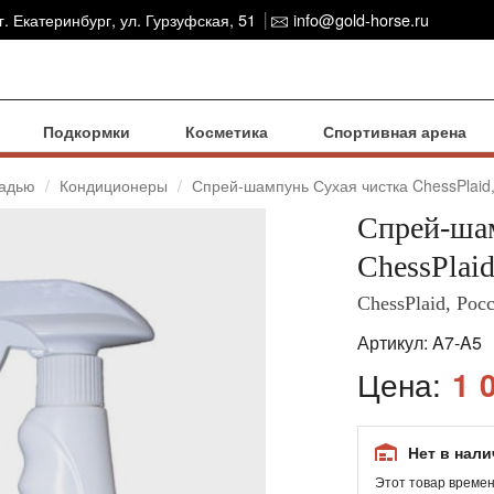
г. Екатеринбург, ул. Гурзуфская, 51
info@gold-horse.ru
Подкормки
Косметика
Спортивная арена
шадью
Кондиционеры
Спрей-шампунь Сухая чистка ChessPlaid,
Спрей-шам
ChessPlaid
ChessPlaid, Рос
Артикул:
A7-A5
Цена:
1 
Нет в нал
Этот товар времен