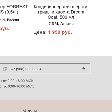
нер FORREST
Кондиционер для шерсти,
Кондици
S (0,5л.)
гривы и хвоста Dream
шерсти 
Coat, 500 мл
лошадей 
aid, Россия
CDM, Англия
руб.
Цена:
1 950 руб.
Цена:
85
+7 (908) 903 33 34
н-пт 9:00-18:00 МСК
б, вс 9:00-16:00 МСК
Услуги