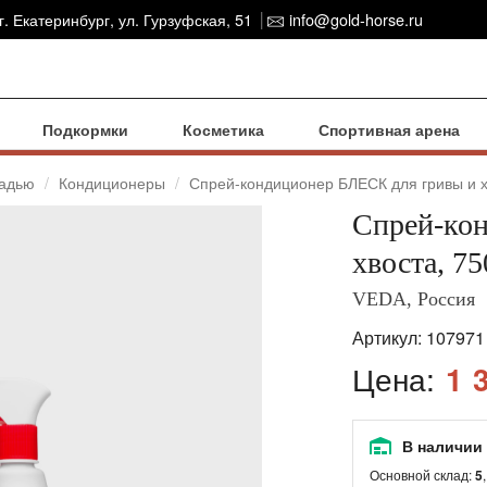
г. Екатеринбург, ул. Гурзуфская, 51
info@gold-horse.ru
Подкормки
Косметика
Спортивная арена
шадью
Кондиционеры
Спрей-кондиционер БЛЕСК для гривы и х
Спрей-ко
хвоста, 75
VEDA, Россия
Артикул:
107971
Цена:
1 
В наличии
Основной склад:
5
,