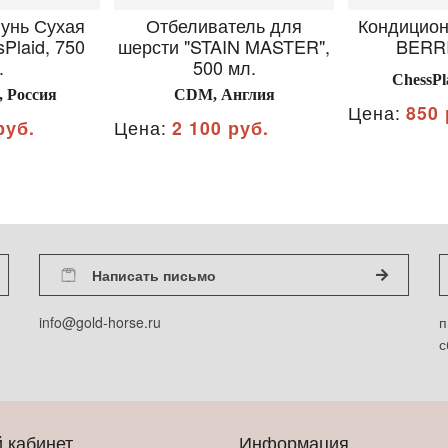
унь Сухая
Отбеливатель для
Кондицио
Plaid, 750
шерсти "STAIN MASTER",
BERRI
.
500 мл.
ChessPl
, Россия
CDM, Англия
Цена:
850 
руб.
Цена:
2 100 руб.
Написать письмо
info@gold-horse.ru
п
с
 кабинет
Информация