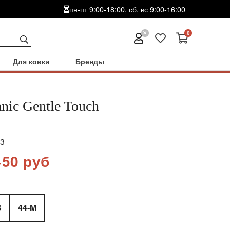
пн-пт 9:00-18:00, сб, вс 9:00-16:00
0
Для ковки
Бренды
nic Gentle Touch
3
450 руб
S
44-M