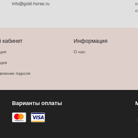
info@gold-horse.ru
п
с
 кабинет
Информация
ция
О нас
ация
вление пароля
Варианты оплаты