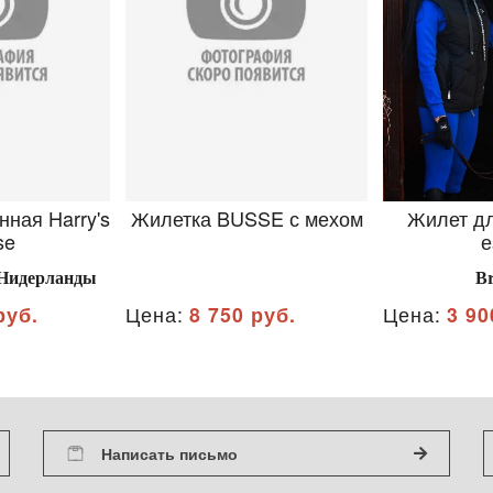
нная Harry's
Жилетка BUSSE с мехом
Жилет д
se
е
, Нидерланды
B
руб.
Цена:
8 750 руб.
Цена:
3 90
Написать письмо