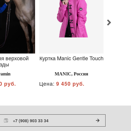
ля верховой
Куртка Manic Gentle Touch
Желетк
зды
ramin
MANIC, Россия
ООО 
0 руб.
Цена:
9 450 руб.
Цена:
1 
+7 (908) 903 33 34