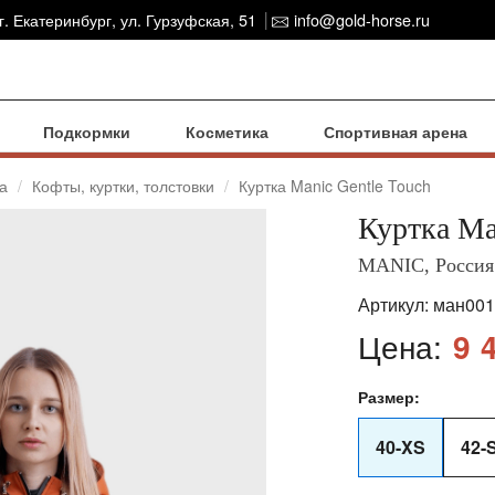
г. Екатеринбург, ул. Гурзуфская, 51
info@gold-horse.ru
Подкормки
Косметика
Спортивная арена
а
Кофты, куртки, толстовки
Куртка Manic Gentle Touch
Куртка Ma
MANIC, Россия
Артикул:
ман001
Цена:
9 
Размер:
40-XS
42-