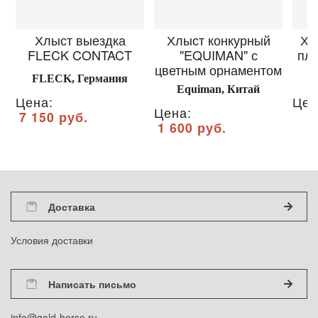
Хлыст выездка
Хлыст конкурный
Хл
FLECK CONTACT
"EQUIMAN" с
пла
цветным орнаментом
FLECK, Германия
Equiman, Китай
Цена:
Цен
Цена:
7 150 руб.
1 600 руб.
Доставка
Условия доставки
Написать письмо
info@gold-horse.ru