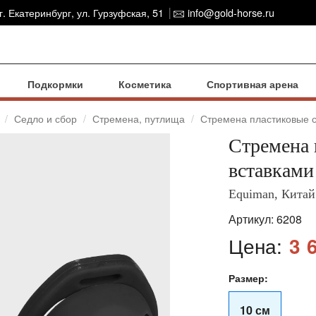
г. Екатеринбург, ул. Гурзуфская, 51
info@gold-horse.ru
Подкормки
Косметика
Спортивная арена
Седло и сбор
Стремена, путлища
Стремена пластиковые 
Стремена 
вставками
Equiman, Китай
Артикул:
6208
Цена:
3 
Размер:
10 см