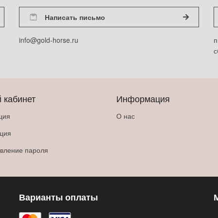
Написать письмо
info@gold-horse.ru
п
с
 кабинет
Информация
ция
О нас
ация
вление пароля
Варианты оплаты