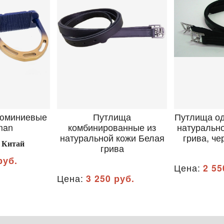
люминиевые
Путлища
Путлища о
man
комбинированные из
натуральн
натуральной кожи Белая
грива, че
 Китай
грива
руб.
Цена:
2 55
Цена:
3 250 руб.