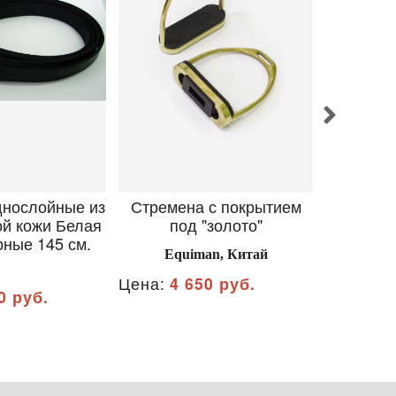
днослойные из
Стремена с покрытием
Путл
ой кожи Белая
под "золото"
рные 145 см.
Equiman, Китай
Цена:
4 650 руб.
Цена:
4 
0 руб.