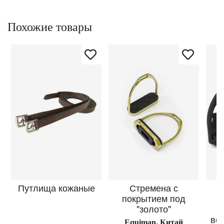
Похожие товары
Путлища кожаные
Стремена с
покрытием под
"золото"
вс
Equiman, Китай