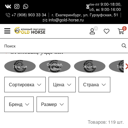
пн-пт 9:00-18:00,
сб, вс 9:00-16:00
+7 (908) 903 33 34
г. Екатеринбург, ул. Гурзуфская, 51
info@gold-horse.ru
0
Оголовья, уздечки
Оголовья,
Поводья
Железо
Тренз
уздечки
Сортировка
Цена
Страна
Бренд
Размер
Товаров: 119
шт.