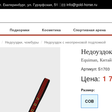
г. Екатеринбург, ул. Гурзуфская, 51
info@gold-horse.ru
Подкормки
Косметика
Спортивная арена
Недоуздки, чомбуры
Недоуздок с неопреновой подложкой
Недоуздок
Equiman, Китай
Артикул:
S1703
Цена:
1 
Размер:
COB