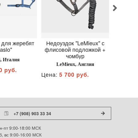
 для жеребят
Недоуздок "LeMieux" с
Чумбу
aslo"
флисовой подложкой +
TAYGA с
чомбур
i, Италия
Equ
LeMieux, Англия
0 руб.
Цена:
1 
Цена:
5 700 руб.
+7 (908) 903 33 34
н-пт 9:00-18:00 МСК
б, вс 9:00-16:00 МСК