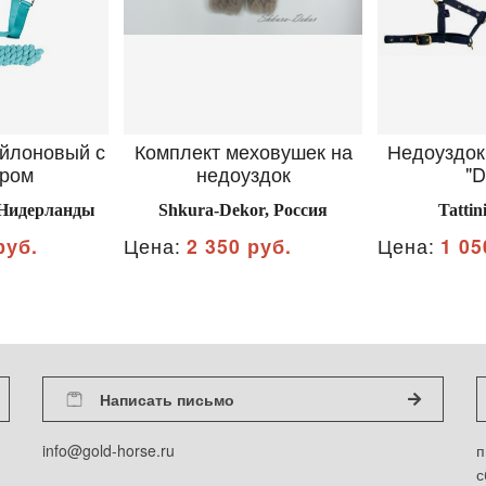
йлоновый с
Комплект меховушек на
Недоуздок
уром
недоуздок
"D
, Нидерланды
Shkura-Dekor, Россия
Tattin
руб.
Цена:
2 350 руб.
Цена:
1 05
Написать письмо
info@gold-horse.ru
п
с