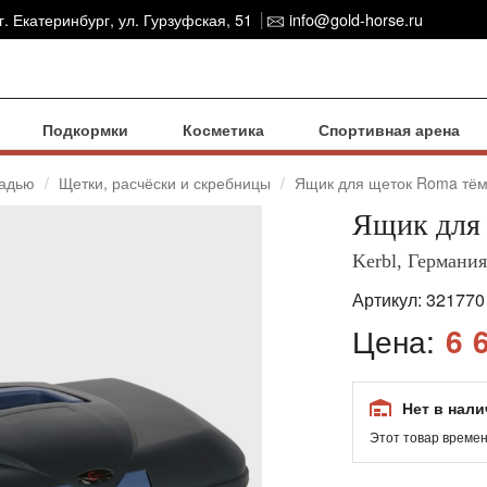
г. Екатеринбург, ул. Гурзуфская, 51
info@gold-horse.ru
Подкормки
Косметика
Спортивная арена
шадью
Щетки, расчёски и скребницы
Ящик для щеток Roma тём
Ящик для
Kerbl, Германия
Артикул:
321770
Цена:
6 
Нет в нал
Этот товар времен