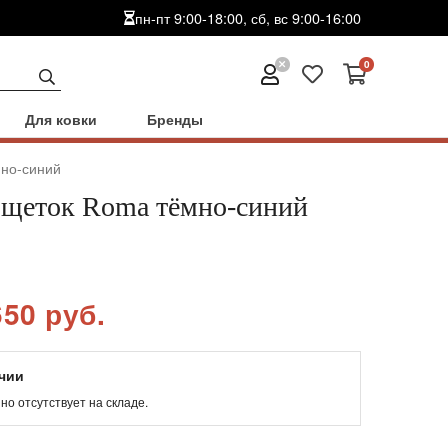
пн-пт 9:00-18:00, сб, вс 9:00-16:00
0
Для ковки
Бренды
но-синий
 щеток Roma тёмно-синий
650 руб.
ичии
но отсутствует на складе.