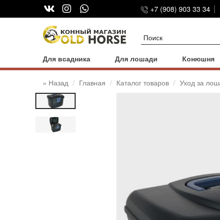
+7 (908) 903 33 34
Для всадника
Для лошади
Конюшня
« Назад
Главная
Каталог товаров
Уход за ло