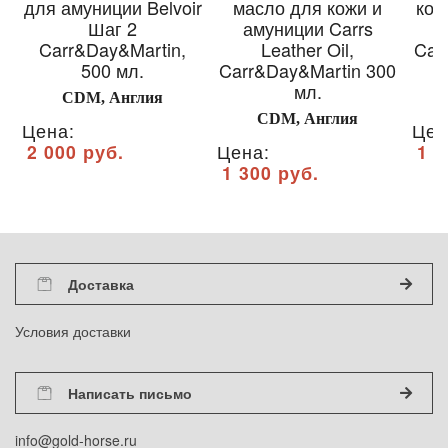
для амуниции Belvoir
масло для кожи и
кож
Шаг 2
амуниции Carrs
Carr&Day&Martin,
Leather Oil,
Car
500 мл.
Carr&Day&Martin 300
мл.
CDM, Англия
CDM, Англия
Цена:
Цен
2 000 руб.
Цена:
1 2
1 300 руб.
Доставка
Условия доставки
Написать письмо
info@gold-horse.ru