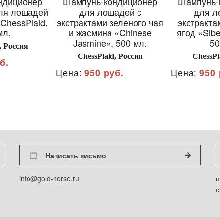
ндиционер
Шампунь-кондиционер
Шампунь-
ля лошадей
для лошадей с
для л
ChessPlaid,
экстрактами зеленого чая
экстракта
мл.
и жасмина «Chinese
ягод «Sibe
Jasmine», 500 мл.
50
, Россия
ChessPlaid, Россия
ChessPl
б.
Цена:
950 руб.
Цена:
950 
Написать письмо
info@gold-horse.ru
п
с