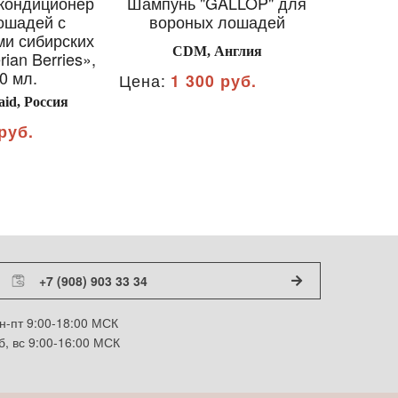
кондиционер
Шампунь "GALLOP" для
ALEZ
ошадей с
вороных лошадей
КОНЦЕН
ми сибирских
CDM, Англия
rian Berries»,
ПРОТИВ
0 мл.
ДЕЗОД
Цена:
1 300 руб.
ПРОТИ
aid, Россия
Э
руб.
А
Цена:
70
+7 (908) 903 33 34
н-пт 9:00-18:00 МСК
б, вс 9:00-16:00 МСК