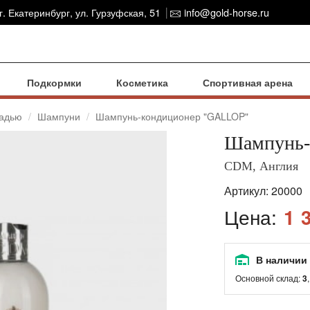
г. Екатеринбург, ул. Гурзуфская, 51
info@gold-horse.ru
Подкормки
Косметика
Спортивная арена
шадью
Шампуни
Шампунь-кондиционер "GALLOP"
Шампунь-
CDM, Англия
Артикул:
20000
Цена:
1 
В наличии
Основной склад:
3
,