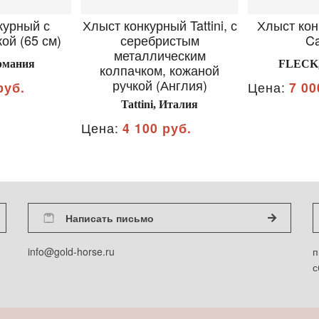
курный с
Хлыст конкурный Tattini, с
Хлыст кон
ой (65 см)
серебристым
C
металлическим
ермания
FLECK,
колпачком, кожаной
ручкой (Англия)
руб.
Цена:
7 00
Tattini, Италия
Цена:
4 100 руб.
Написать письмо
info@gold-horse.ru
п
с