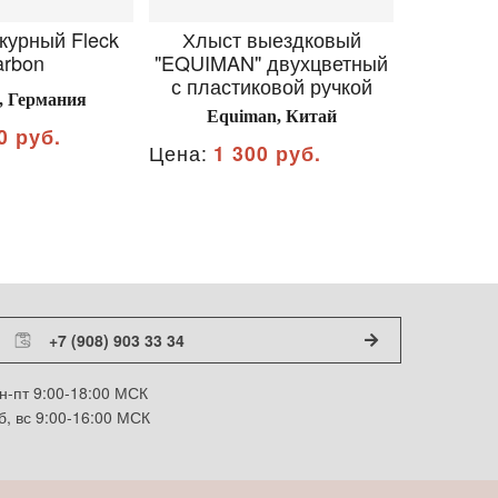
курный Fleck
Хлыст выездковый
Хлыст
arbon
"EQUIMAN" двухцветный
с пластиковой ручкой
 Германия
Equ
Equiman, Китай
0 руб.
Цена:
1 
Цена:
1 300 руб.
+7 (908) 903 33 34
н-пт 9:00-18:00 МСК
б, вс 9:00-16:00 МСК