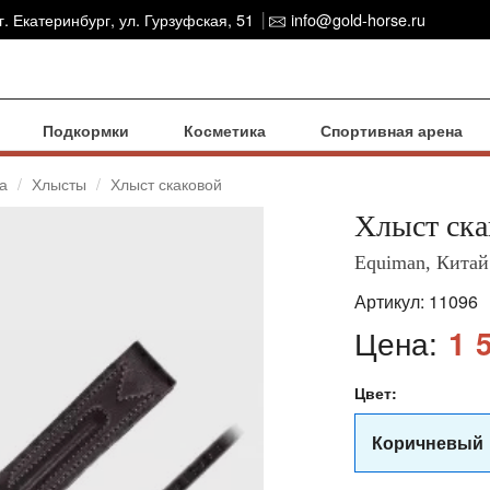
г. Екатеринбург, ул. Гурзуфская, 51
info@gold-horse.ru
Подкормки
Косметика
Спортивная арена
а
Хлысты
Хлыст скаковой
Хлыст ска
Equiman, Китай
Артикул:
11096
Цена:
1 
Цвет:
Коричневый