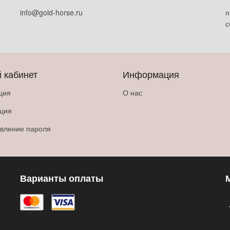
info@gold-horse.ru
п
с
 кабинет
Информация
ция
О нас
ация
вление пароля
Варианты оплаты