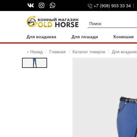
+7 (908) 903 33 34
Для всадника
Для лошади
Конюшня
« Назад
Главная
Каталог товаров
Для всадник