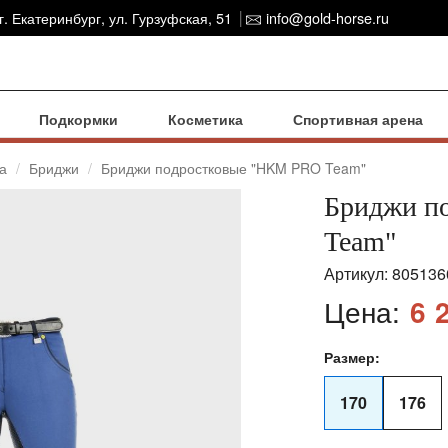
г. Екатеринбург, ул. Гурзуфская, 51
info@gold-horse.ru
Подкормки
Косметика
Спортивная арена
а
Бриджи
Бриджи подростковые "HKM PRO Team"
Бриджи п
Team"
Артикул:
805136
Цена:
6 
Размер:
170
176