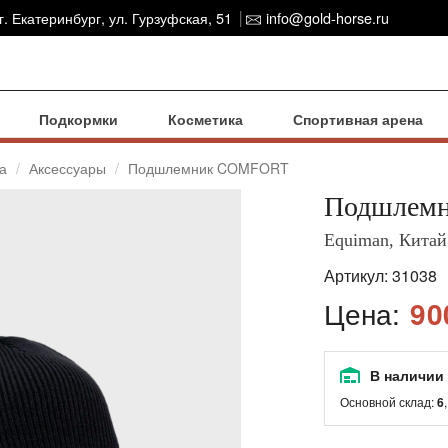
г. Екатеринбург, ул. Гурзуфская, 51
info@gold-horse.ru
Подкормки
Косметика
Спортивная арена
а
Аксессуары
Подшлемник COMFORT
Подшлем
Equiman, Китай
Артикул:
31038
Цена:
90
В наличии
Основной склад:
6
,