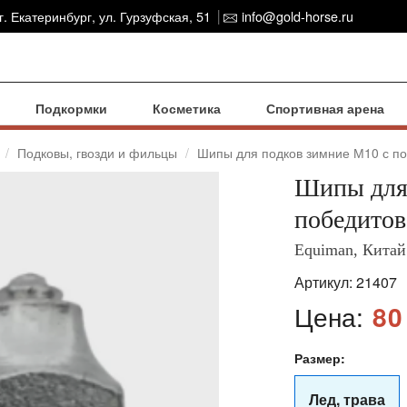
г. Екатеринбург, ул. Гурзуфская, 51
info@gold-horse.ru
Подкормки
Косметика
Спортивная арена
Подковы, гвозди и фильцы
Шипы для подков зимние М10 с по
Шипы для
победитов
Equiman, Китай
Артикул:
21407
Цена:
80
Размер:
Лед, трава