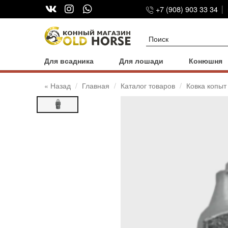
+7 (908) 903 33 34
Для всадника
Для лошади
Конюшня
« Назад
Главная
Каталог товаров
Ковка копыт