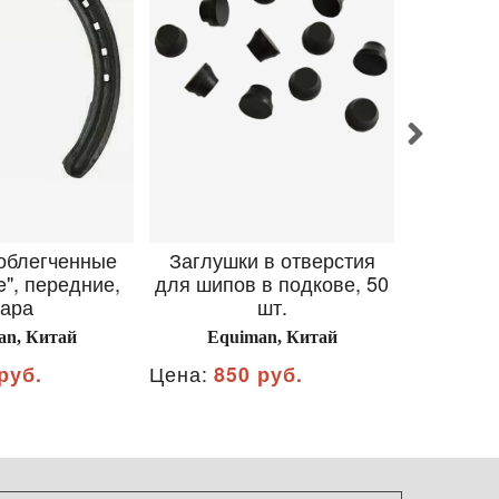
облегченные
Заглушки в отверстия
Фильцы 
e", передние,
для шипов в подкове, 50
ара
шт.
Must
an, Китай
Equiman, Китай
Цена:
90
руб.
Цена:
850 руб.