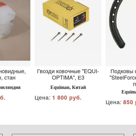
новидные,
Гвозди ковочные "EQUI-
Подковы 
, стан
OPTIMA", Е3
"SteelForc
п
Финляндия
Equiman, Китай
Equim
б.
Цена:
1 800 руб.
Цена:
850 