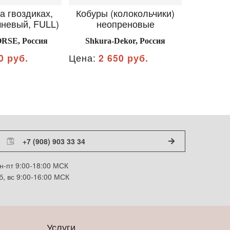
а гвоздиках,
Кобуры (колокольчики)
Ногавки 
чневый, FULL)
неопреновые
2
RSE, Россия
Shkura-Dekor, Россия
0 руб.
Цена:
2 650 руб.
Цена:
3 
+7 (908) 903 33 34
н-пт 9:00-18:00 МСК
б, вс 9:00-16:00 МСК
Услуги