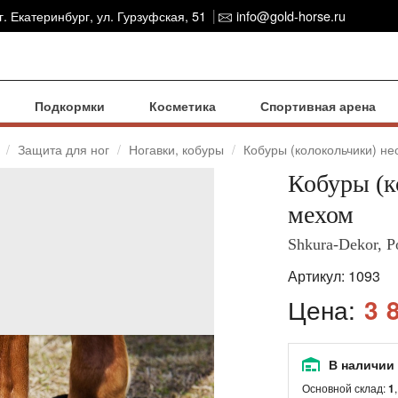
г. Екатеринбург, ул. Гурзуфская, 51
info@gold-horse.ru
Подкормки
Косметика
Спортивная арена
Защита для ног
Ногавки, кобуры
Кобуры (колокольчики) н
Кобуры (к
мехом
Shkura-Dekor, Р
Артикул:
1093
Цена:
3 
В наличии
Основной склад:
1
,