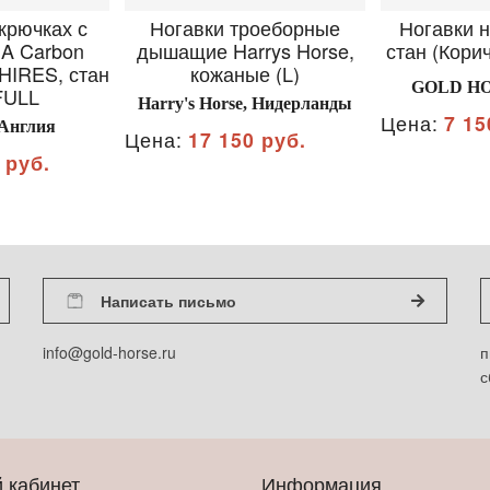
крючках с
Ногавки троеборные
Ногавки н
A Carbon
дышащие Harrys Horse,
стан (Кори
HIRES, стан
кожаные (L)
GOLD HO
FULL
Harry's Horse, Нидерланды
Цена:
7 15
Англия
Цена:
17 150 руб.
 руб.
Написать письмо
info@gold-horse.ru
п
с
 кабинет
Информация