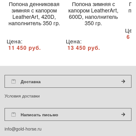
Попона денниковая
Попона зимняя с
По
зимняя с капором
капором LeatherArt,
пл
LeatherArt, 420D,
600D, наполнитель
наполнитель 350 гр.
350 гр.
Цен
6 6
Цена:
Цена:
11 450 руб.
13 450 руб.
Доставка
Условия доставки
Написать письмо
info@gold-horse.ru