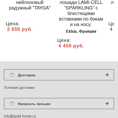
нейлоновый
лошади LAMI-CELL
ло
радужный "TAYGA"
''SPARKLING'' с
блестящими
L
вставками по бокам
Цена:
Цен
и на носу.
2 050 руб.
4 4
Ekkia, Франция
Цена:
4 450 руб.
Доставка
Условия доставки
Написать письмо
info@gold-horse.ru