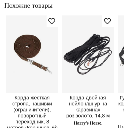
Похожие товары
Корда жёсткая
Корда двойная
Гур
стропа, нашивки
нейлон/шнур на
кол
(ограничители),
карабинах
ко
поворотный
роз.золото, 14,8 м
переходник, 8
Harry's Horse,
Цен
метров (Коричневый)