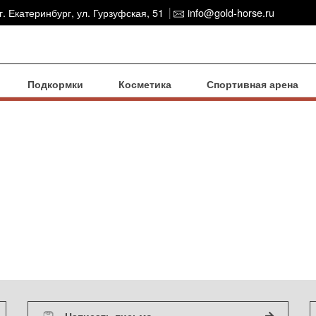
г. Екатеринбург, ул. Гурзуфская, 51
info@gold-horse.ru
Подкормки
Косметика
Спортивная арена
Написать письмо