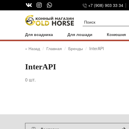
+7 (908) 903 33 34
Для всадника
Для лошади
Конюшня
« Назад
Главная
Бренды
InterAPI
InterAPI
0
шт.
Доставка